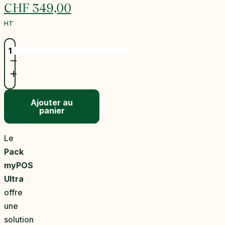
Le
CHF
349,00
prix
Le
HT
initial
prix
était :
actuel
quantité
de
CHF 368,00.
est :
Pack
myPOS
CHF 349,00.
Ultra
Ajouter au
panier
Le
Pack
myPOS
Ultra
offre
une
solution