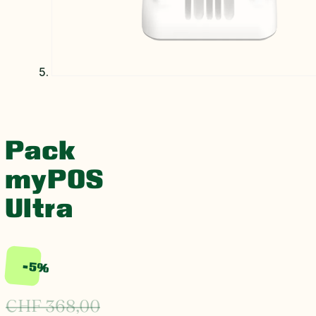
Pack
myPOS
Ultra
-5%
CHF
368,00