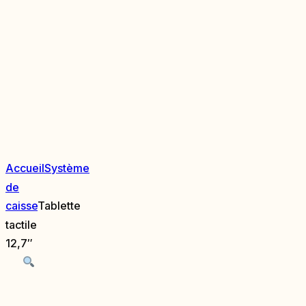
Accueil
Système
de
caisse
Tablette
tactile
12,7″