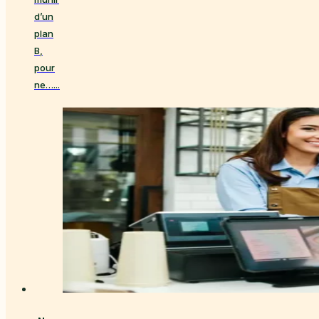
d’un
plan
B,
pour
ne…...