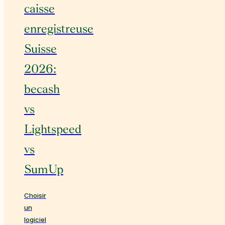
caisse
enregistreuse
Suisse
2026:
becash
vs
Lightspeed
vs
SumUp
Choisir
un
logiciel