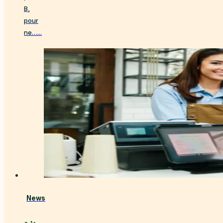
B,
pour
ne…...
News