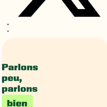
Parlons
peu,
parlons
bien