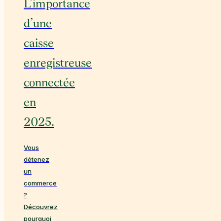
L’importance
d’une
caisse
enregistreuse
connectée
en
2025.
Vous
détenez
un
commerce
?
Découvrez
pourquoi