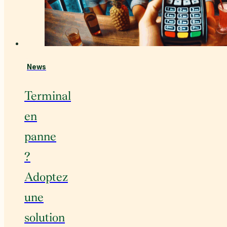
News
Terminal
en
panne
?
Adoptez
une
solution