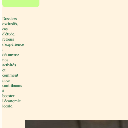
Dossiers
exclusifs,
cas
d’étude,
retours
d’expérience
:
découvrez
nos
activités
et
comment
nous
contribuons
à
booster
l’économie
locale.